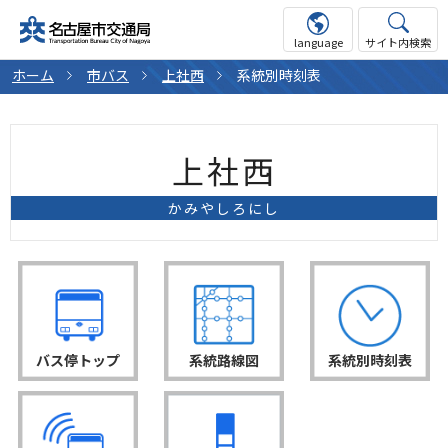
language
サイト内検索
ホーム
市バス
上社西
系統別時刻表
上社西
かみやしろにし
バス停トップ
系統路線図
系統別時刻表